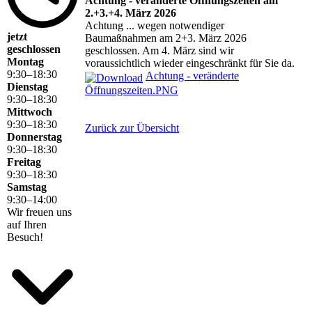
Achtung - veränderte Öffnungszeiten am
2.+3.+4. März 2026
Achtung ... wegen notwendiger
jetzt
Baumaßnahmen am 2+3. März 2026
geschlossen
geschlossen. Am 4. März sind wir
Montag
voraussichtlich wieder eingeschränkt für Sie da.
9
:
30
–
18
:
30
Achtung - veränderte
Dienstag
Öffnungszeiten.PNG
9
:
30
–
18
:
30
Mittwoch
9
:
30
–
18
:
30
Zurück zur Übersicht
Donnerstag
9
:
30
–
18
:
30
Freitag
9
:
30
–
18
:
30
Samstag
9
:
30
–
14
:
00
Wir freuen uns
auf Ihren
Besuch!